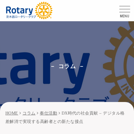
MENU
コラム
HOME
コラム
奉仕活動
DX時代の社会貢献 – デジタル格
差解消で実現する高齢者との新たな接点