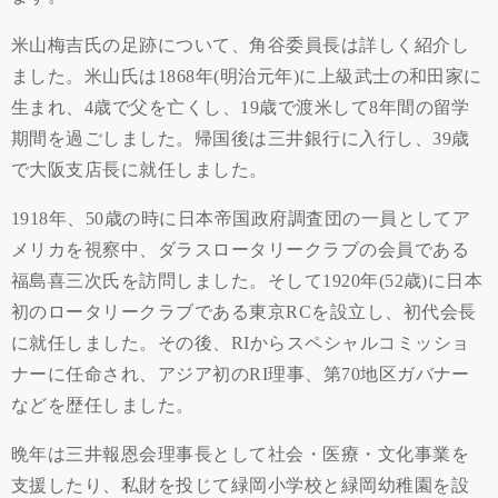
米山梅吉氏の足跡について、角谷委員長は詳しく紹介し
ました。米山氏は1868年(明治元年)に上級武士の和田家に
生まれ、4歳で父を亡くし、19歳で渡米して8年間の留学
期間を過ごしました。帰国後は三井銀行に入行し、39歳
で大阪支店長に就任しました。
1918年、50歳の時に日本帝国政府調査団の一員としてア
メリカを視察中、ダラスロータリークラブの会員である
福島喜三次氏を訪問しました。そして1920年(52歳)に日本
初のロータリークラブである東京RCを設立し、初代会長
に就任しました。その後、RIからスペシャルコミッショ
ナーに任命され、アジア初のRI理事、第70地区ガバナー
などを歴任しました。
晩年は三井報恩会理事長として社会・医療・文化事業を
支援したり、私財を投じて緑岡小学校と緑岡幼稚園を設