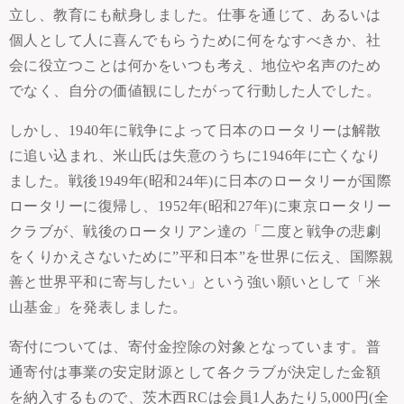
立し、教育にも献身しました。仕事を通じて、あるいは
個人として人に喜んでもらうために何をなすべきか、社
会に役立つことは何かをいつも考え、地位や名声のため
でなく、自分の価値観にしたがって行動した人でした。
しかし、1940年に戦争によって日本のロータリーは解散
に追い込まれ、米山氏は失意のうちに1946年に亡くなり
ました。戦後1949年(昭和24年)に日本のロータリーが国際
ロータリーに復帰し、1952年(昭和27年)に東京ロータリー
クラブが、戦後のロータリアン達の「二度と戦争の悲劇
をくりかえさないために”平和日本”を世界に伝え、国際親
善と世界平和に寄与したい」という強い願いとして「米
山基金」を発表しました。
寄付については、寄付金控除の対象となっています。普
通寄付は事業の安定財源として各クラブが決定した金額
を納入するもので、茨木西RCは会員1人あたり5,000円(全