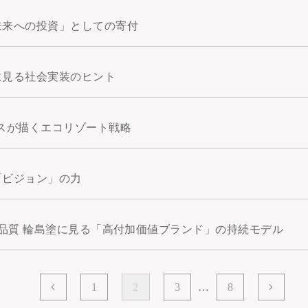
未来への投資」としての寄付
に見る社会実装のヒント
スが描くエコリゾート戦略
「ビジョン」の力
的品質 輪島塗に見る「高付加価値ブランド」の持続モデル
1
2
3
…
8